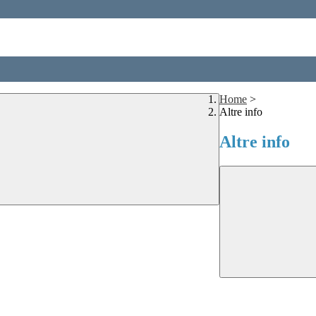
Home
>
Altre info
Altre info