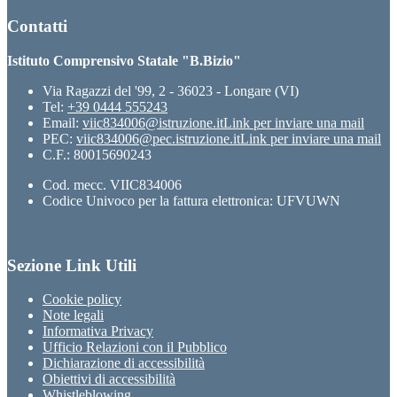
Contatti
Istituto Comprensivo Statale "B.Bizio"
Via Ragazzi del '99, 2 - 36023 - Longare (VI)
Tel:
+39 0444 555243
Email:
viic834006@istruzione.it
Link per inviare una mail
PEC:
viic834006@pec.istruzione.it
Link per inviare una mail
C.F.: 80015690243
Cod. mecc. VIIC834006
Codice Univoco per la fattura elettronica: UFVUWN
Sezione Link Utili
Cookie policy
Note legali
Informativa Privacy
Ufficio Relazioni con il Pubblico
Dichiarazione di accessibilità
Obiettivi di accessibilità
Whistleblowing