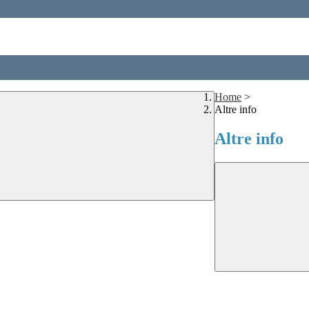
Home
>
Altre info
Altre info