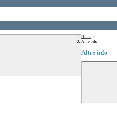
Home
>
Altre info
Altre info