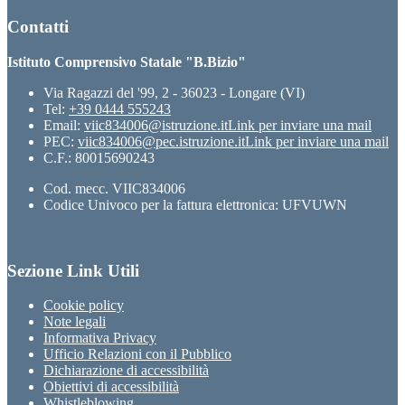
Contatti
Istituto Comprensivo Statale "B.Bizio"
Via Ragazzi del '99, 2 - 36023 - Longare (VI)
Tel:
+39 0444 555243
Email:
viic834006@istruzione.it
Link per inviare una mail
PEC:
viic834006@pec.istruzione.it
Link per inviare una mail
C.F.: 80015690243
Cod. mecc. VIIC834006
Codice Univoco per la fattura elettronica: UFVUWN
Sezione Link Utili
Cookie policy
Note legali
Informativa Privacy
Ufficio Relazioni con il Pubblico
Dichiarazione di accessibilità
Obiettivi di accessibilità
Whistleblowing