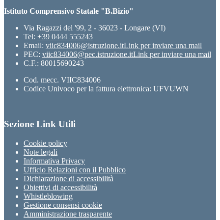
Istituto Comprensivo Statale "B.Bizio"
Via Ragazzi del '99, 2 - 36023 - Longare (VI)
Tel:
+39 0444 555243
Email:
viic834006@istruzione.it
Link per inviare una mail
PEC:
viic834006@pec.istruzione.it
Link per inviare una mail
C.F.: 80015690243
Cod. mecc. VIIC834006
Codice Univoco per la fattura elettronica: UFVUWN
Sezione Link Utili
Cookie policy
Note legali
Informativa Privacy
Ufficio Relazioni con il Pubblico
Dichiarazione di accessibilità
Obiettivi di accessibilità
Whistleblowing
Gestione consensi cookie
Amministrazione trasparente