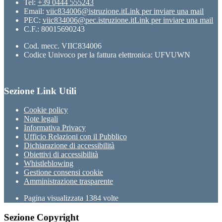
Tel:
+39 0444 555243
Email:
viic834006@istruzione.it
Link per inviare una mail
PEC:
viic834006@pec.istruzione.it
Link per inviare una mail
C.F.: 80015690243
Cod. mecc. VIIC834006
Codice Univoco per la fattura elettronica: UFVUWN
Sezione Link Utili
Cookie policy
Note legali
Informativa Privacy
Ufficio Relazioni con il Pubblico
Dichiarazione di accessibilità
Obiettivi di accessibilità
Whistleblowing
Gestione consensi cookie
Amministrazione trasparente
Pagina visualizzata
1384
volte
Sezione Copyright