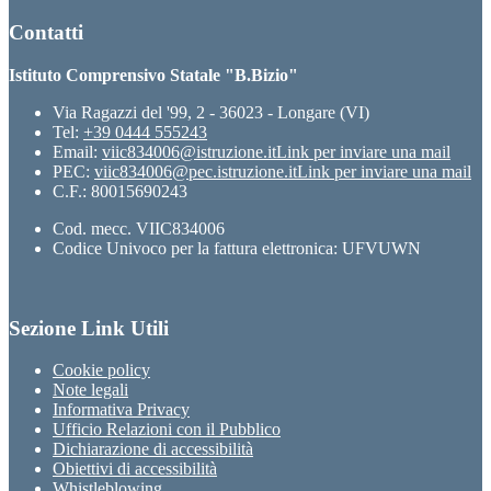
Contatti
Istituto Comprensivo Statale "B.Bizio"
Via Ragazzi del '99, 2 - 36023 - Longare (VI)
Tel:
+39 0444 555243
Email:
viic834006@istruzione.it
Link per inviare una mail
PEC:
viic834006@pec.istruzione.it
Link per inviare una mail
C.F.: 80015690243
Cod. mecc. VIIC834006
Codice Univoco per la fattura elettronica: UFVUWN
Sezione Link Utili
Cookie policy
Note legali
Informativa Privacy
Ufficio Relazioni con il Pubblico
Dichiarazione di accessibilità
Obiettivi di accessibilità
Whistleblowing