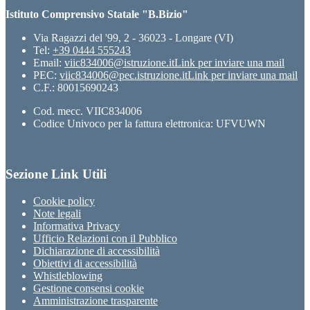
Istituto Comprensivo Statale "B.Bizio"
Via Ragazzi del '99, 2 - 36023 - Longare (VI)
Tel:
+39 0444 555243
Email:
viic834006@istruzione.it
Link per inviare una mail
PEC:
viic834006@pec.istruzione.it
Link per inviare una mail
C.F.: 80015690243
Cod. mecc. VIIC834006
Codice Univoco per la fattura elettronica: UFVUWN
Sezione Link Utili
Cookie policy
Note legali
Informativa Privacy
Ufficio Relazioni con il Pubblico
Dichiarazione di accessibilità
Obiettivi di accessibilità
Whistleblowing
Gestione consensi cookie
Amministrazione trasparente