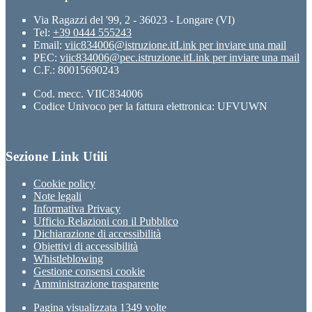
Via Ragazzi del '99, 2 - 36023 - Longare (VI)
Tel:
+39 0444 555243
Email:
viic834006@istruzione.it
Link per inviare una mail
PEC:
viic834006@pec.istruzione.it
Link per inviare una mail
C.F.: 80015690243
Cod. mecc. VIIC834006
Codice Univoco per la fattura elettronica: UFVUWN
Sezione Link Utili
Cookie policy
Note legali
Informativa Privacy
Ufficio Relazioni con il Pubblico
Dichiarazione di accessibilità
Obiettivi di accessibilità
Whistleblowing
Gestione consensi cookie
Amministrazione trasparente
Pagina visualizzata
1349
volte