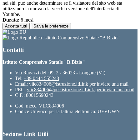
nei siti; può anche determinare se il visitatore del sito web sta
utilizzando la nuova o la vecchia versione dell'interfaccia di
Youtube.
Durata:
6 mesi
Accetta tutti
Salva le preferenze
Istituto Comprensivo Statale "B.Bizio"
Contatti
Istituto Comprensivo Statale "B.Bizio"
Via Ragazzi del '99, 2 - 36023 - Longare (VI)
Tel:
+39 0444 555243
Email:
viic834006@istruzione.it
Link per inviare una mail
PEC:
viic834006@pec.istruzione.it
Link per inviare una mail
C.F.: 80015690243
Cod. mecc. VIIC834006
Codice Univoco per la fattura elettronica: UFVUWN
Sezione Link Utili