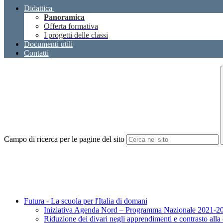
Didattica
Panoramica
Offerta formativa
I progetti delle classi
Documenti utili
Contatti
Campo di ricerca per le pagine del sito
Futura - La scuola per l'Italia di domani
Iniziativa Agenda Nord – Programma Nazionale 2021-2
Riduzione dei divari negli apprendimenti e contrasto alla