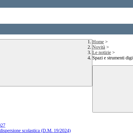
Home
>
Novità
>
Le notizie
>
Spazi e strumenti dig
027
 dispersione scolastica (D.M. 19/2024)