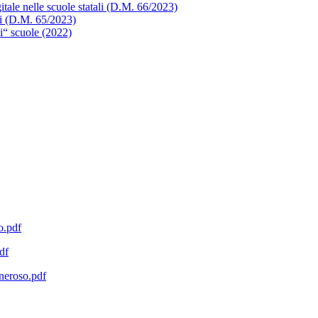
itale nelle scuole statali (D.M. 66/2023)
li (D.M. 65/2023)
ci“ scuole (2022)
o.pdf
df
oneroso.pdf