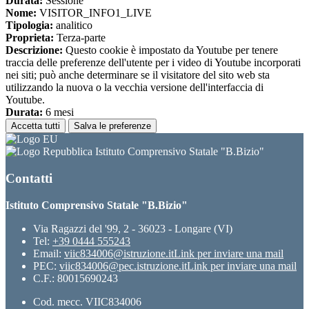
Durata:
Sessione
Nome:
VISITOR_INFO1_LIVE
Tipologia:
analitico
Proprieta:
Terza-parte
Descrizione:
Questo cookie è impostato da Youtube per tenere
traccia delle preferenze dell'utente per i video di Youtube incorporati
nei siti; può anche determinare se il visitatore del sito web sta
utilizzando la nuova o la vecchia versione dell'interfaccia di
Youtube.
Durata:
6 mesi
Accetta tutti
Salva le preferenze
Istituto Comprensivo Statale "B.Bizio"
Contatti
Istituto Comprensivo Statale "B.Bizio"
Via Ragazzi del '99, 2 - 36023 - Longare (VI)
Tel:
+39 0444 555243
Email:
viic834006@istruzione.it
Link per inviare una mail
PEC:
viic834006@pec.istruzione.it
Link per inviare una mail
C.F.: 80015690243
Cod. mecc. VIIC834006