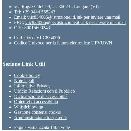
Via Ragazzi del '99, 2 - 36023 - Longare (VI)
Tel:
+39 0444 555243
Email:
viic834006@istruzione.it
Link per inviare una mail
PEC:
viic834006@pec.istruzione.it
Link per inviare una mail
C.F.: 80015690243
Cod. mecc. VIIC834006
Codice Univoco per la fattura elettronica: UFVUWN
Sezione Link Utili
Cookie policy
Note legali
Informativa Privacy
Ufficio Relazioni con il Pubblico
Dichiarazione di accessibilità
Obiettivi di accessibilità
Whistleblowing
Gestione consensi cookie
Amministrazione trasparente
Pagina visualizzata
1404
volte