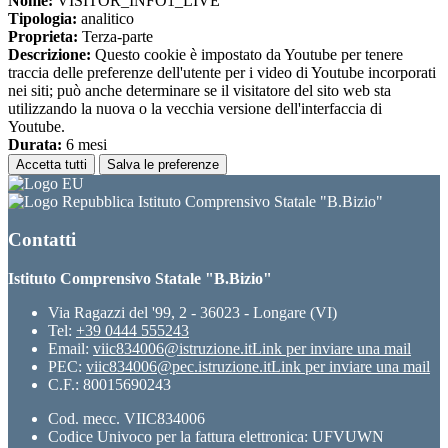
Nome:
VISITOR_INFO1_LIVE
Tipologia:
analitico
Proprieta:
Terza-parte
Descrizione:
Questo cookie è impostato da Youtube per tenere
traccia delle preferenze dell'utente per i video di Youtube incorporati
nei siti; può anche determinare se il visitatore del sito web sta
utilizzando la nuova o la vecchia versione dell'interfaccia di
Youtube.
Durata:
6 mesi
Accetta tutti
Salva le preferenze
Istituto Comprensivo Statale "B.Bizio"
Contatti
Istituto Comprensivo Statale "B.Bizio"
Via Ragazzi del '99, 2 - 36023 - Longare (VI)
Tel:
+39 0444 555243
Email:
viic834006@istruzione.it
Link per inviare una mail
PEC:
viic834006@pec.istruzione.it
Link per inviare una mail
C.F.: 80015690243
Cod. mecc. VIIC834006
Codice Univoco per la fattura elettronica: UFVUWN