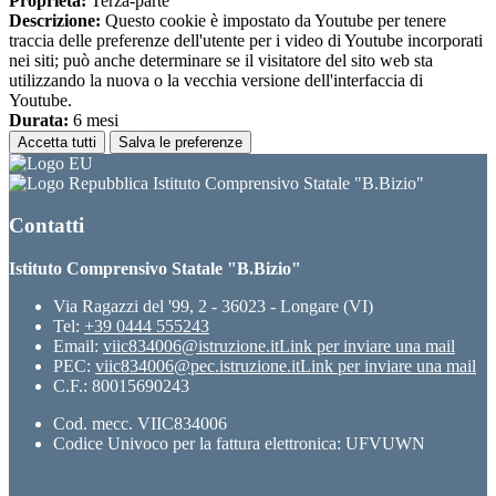
Proprieta:
Terza-parte
Descrizione:
Questo cookie è impostato da Youtube per tenere
traccia delle preferenze dell'utente per i video di Youtube incorporati
nei siti; può anche determinare se il visitatore del sito web sta
utilizzando la nuova o la vecchia versione dell'interfaccia di
Youtube.
Durata:
6 mesi
Accetta tutti
Salva le preferenze
Istituto Comprensivo Statale "B.Bizio"
Contatti
Istituto Comprensivo Statale "B.Bizio"
Via Ragazzi del '99, 2 - 36023 - Longare (VI)
Tel:
+39 0444 555243
Email:
viic834006@istruzione.it
Link per inviare una mail
PEC:
viic834006@pec.istruzione.it
Link per inviare una mail
C.F.: 80015690243
Cod. mecc. VIIC834006
Codice Univoco per la fattura elettronica: UFVUWN