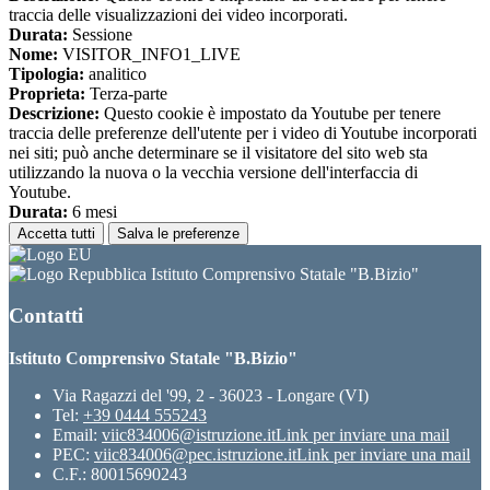
traccia delle visualizzazioni dei video incorporati.
Durata:
Sessione
Nome:
VISITOR_INFO1_LIVE
Tipologia:
analitico
Proprieta:
Terza-parte
Descrizione:
Questo cookie è impostato da Youtube per tenere
traccia delle preferenze dell'utente per i video di Youtube incorporati
nei siti; può anche determinare se il visitatore del sito web sta
utilizzando la nuova o la vecchia versione dell'interfaccia di
Youtube.
Durata:
6 mesi
Accetta tutti
Salva le preferenze
Istituto Comprensivo Statale "B.Bizio"
Contatti
Istituto Comprensivo Statale "B.Bizio"
Via Ragazzi del '99, 2 - 36023 - Longare (VI)
Tel:
+39 0444 555243
Email:
viic834006@istruzione.it
Link per inviare una mail
PEC:
viic834006@pec.istruzione.it
Link per inviare una mail
C.F.: 80015690243