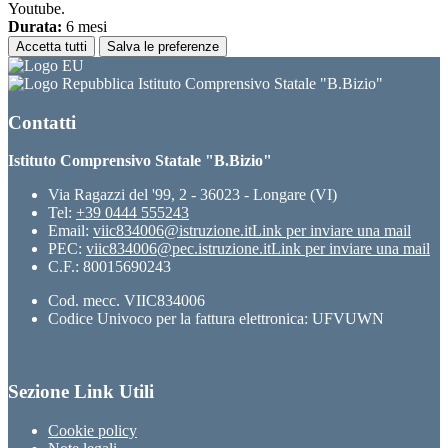
Youtube.
Durata:
6 mesi
Accetta tutti
Salva le preferenze
Istituto Comprensivo Statale "B.Bizio"
Contatti
Istituto Comprensivo Statale "B.Bizio"
Via Ragazzi del '99, 2 - 36023 - Longare (VI)
Tel:
+39 0444 555243
Email:
viic834006@istruzione.it
Link per inviare una mail
PEC:
viic834006@pec.istruzione.it
Link per inviare una mail
C.F.: 80015690243
Cod. mecc. VIIC834006
Codice Univoco per la fattura elettronica: UFVUWN
Sezione Link Utili
Cookie policy