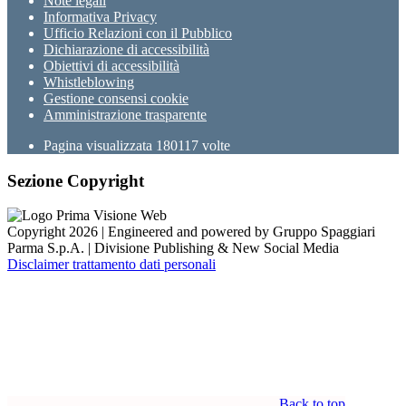
Note legali
Informativa Privacy
Ufficio Relazioni con il Pubblico
Dichiarazione di accessibilità
Obiettivi di accessibilità
Whistleblowing
Gestione consensi cookie
Amministrazione trasparente
Pagina visualizzata
180117
volte
Sezione Copyright
Copyright 2026 | Engineered and powered by Gruppo Spaggiari
Parma S.p.A. | Divisione Publishing & New Social Media
Disclaimer trattamento dati personali
Back to top