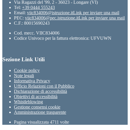
Via Ragazzi del '99, 2 - 36023 - Longare (VI)
Tel:
+39 0444 555243
Email:
viic834006@istruzione.it
Link per inviare una mail
PEC:
viic834006@pec.istruzione.it
Link per inviare una mail
C.F.: 80015690243
Cod. mecc. VIIC834006
Codice Univoco per la fattura elettronica: UFVUWN
Sezione Link Utili
Cookie policy
Note legali
Informativa Privacy
Ufficio Relazioni con il Pubblico
Dichiarazione di accessibilità
Obiettivi di accessibilità
Whistleblowing
Gestione consensi cookie
Amministrazione trasparente
Pagina visualizzata
4711
volte