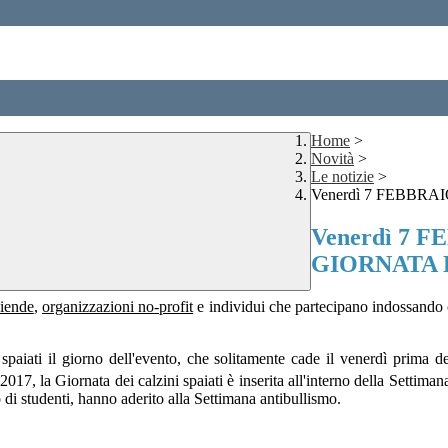
Home
>
Novità
>
Le notizie
>
Venerdì 7 FEBBRAI
Venerdì 7 F
GIORNATA D
iende
,
organizzazioni no-profit
e individui che partecipano indossando ca
spaiati il giorno dell'evento, che solitamente cade il venerdì prima d
l 2017, la Giornata dei calzini spaiati è inserita all'interno della Settim
 di studenti, hanno aderito alla Settimana antibullismo.