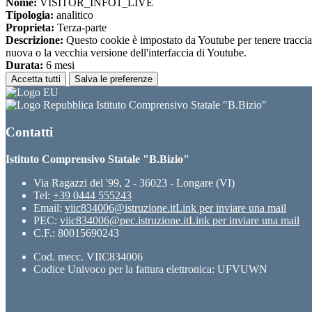
Nome:
VISITOR_INFO1_LIVE
Tipologia:
analitico
Proprieta:
Terza-parte
Descrizione:
Questo cookie è impostato da Youtube per tenere traccia de
nuova o la vecchia versione dell'interfaccia di Youtube.
Durata:
6 mesi
Accetta tutti
Salva le preferenze
Istituto Comprensivo Statale "B.Bizio"
Contatti
Istituto Comprensivo Statale "B.Bizio"
Via Ragazzi del '99, 2 - 36023 - Longare (VI)
Tel:
+39 0444 555243
Email:
viic834006@istruzione.it
Link per inviare una mail
PEC:
viic834006@pec.istruzione.it
Link per inviare una mail
C.F.: 80015690243
Cod. mecc. VIIC834006
Codice Univoco per la fattura elettronica: UFVUWN