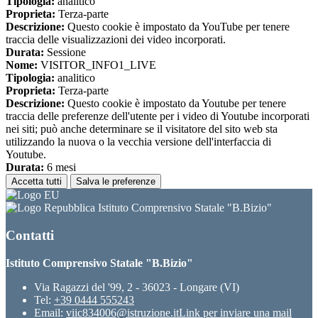
Tipologia:
analitico
Proprieta:
Terza-parte
Descrizione:
Questo cookie è impostato da YouTube per tenere
traccia delle visualizzazioni dei video incorporati.
Durata:
Sessione
Nome:
VISITOR_INFO1_LIVE
Tipologia:
analitico
Proprieta:
Terza-parte
Descrizione:
Questo cookie è impostato da Youtube per tenere
traccia delle preferenze dell'utente per i video di Youtube incorporati
nei siti; può anche determinare se il visitatore del sito web sta
utilizzando la nuova o la vecchia versione dell'interfaccia di
Youtube.
Durata:
6 mesi
Accetta tutti
Salva le preferenze
Istituto Comprensivo Statale "B.Bizio"
Contatti
Istituto Comprensivo Statale "B.Bizio"
Via Ragazzi del '99, 2 - 36023 - Longare (VI)
Tel:
+39 0444 555243
Email:
viic834006@istruzione.it
Link per inviare una mail