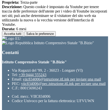
Proprieta:
Terza-parte
Descrizione:
Questo cookie è impostato da Youtube per tenere
traccia delle preferenze dell'utente per i video di Youtube incorporati
nei siti; può anche determinare se il visitatore del sito web sta
utilizzando la nuova o la vecchia versione dell'interfaccia di
Youtube.
Durata:
6 mesi
Accetta tutti
Salva le preferenze
Istituto Comprensivo Statale "B.Bizio"
Contatti
Istituto Comprensivo Statale "B.Bizio"
Via Ragazzi del '99, 2 - 36023 - Longare (VI)
Tel:
+39 0444 555243
Email:
viic834006@istruzione.it
Link per inviare una mail
PEC:
viic834006@pec.istruzione.it
Link per inviare una mail
C.F.: 80015690243
Cod. mecc. VIIC834006
Codice Univoco per la fattura elettronica: UFVUWN