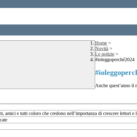
Home
>
Novità
>
Le notizie
>
#ioleggoperché2024
#ioleggoperc
Anche quest’anno il nos
i, amici e tutti coloro che credono nell’importanza di crescere lettori e l
ncate