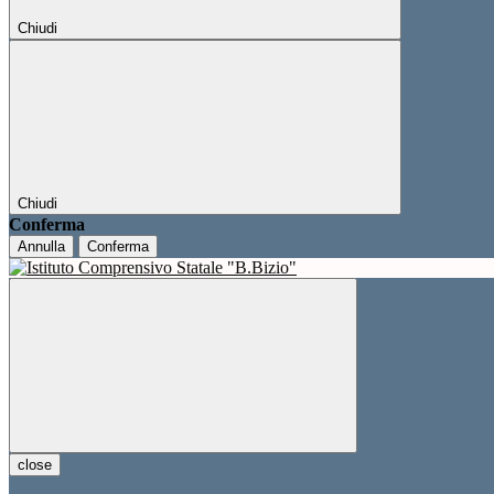
Chiudi
Chiudi
Conferma
Annulla
Conferma
close