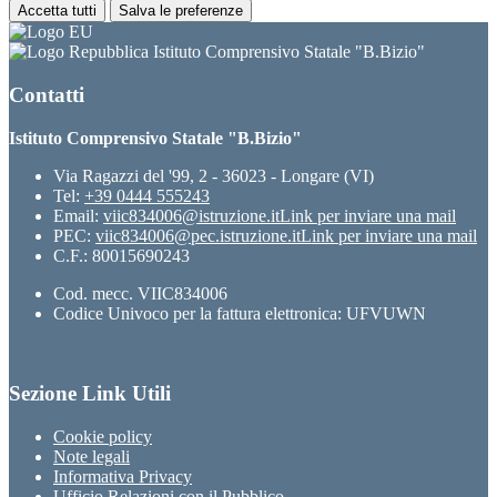
Accetta tutti
Salva le preferenze
Istituto Comprensivo Statale "B.Bizio"
Contatti
Istituto Comprensivo Statale "B.Bizio"
Via Ragazzi del '99, 2 - 36023 - Longare (VI)
Tel:
+39 0444 555243
Email:
viic834006@istruzione.it
Link per inviare una mail
PEC:
viic834006@pec.istruzione.it
Link per inviare una mail
C.F.: 80015690243
Cod. mecc. VIIC834006
Codice Univoco per la fattura elettronica: UFVUWN
Sezione Link Utili
Cookie policy
Note legali
Informativa Privacy
Ufficio Relazioni con il Pubblico