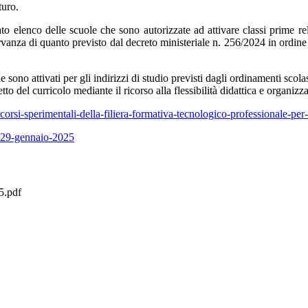
turo.
egato elenco delle scuole che sono autorizzate ad attivare classi prime r
sservanza di quanto previsto dal decreto ministeriale n. 256/2024 in ordi
 sono attivati per gli indirizzi di studio previsti dagli ordinamenti scolast
tto del curricolo mediante il ricorso alla flessibilità didattica e organizza
rcorsi-sperimentali-della-filiera-formativa-tecnologico-professionale-pe
l-29-gennaio-2025
5.pdf