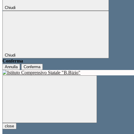
Chiudi
Chiudi
Conferma
Annulla
Conferma
close