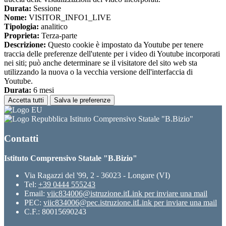
Durata:
Sessione
Nome:
VISITOR_INFO1_LIVE
Tipologia:
analitico
Proprieta:
Terza-parte
Descrizione:
Questo cookie è impostato da Youtube per tenere
traccia delle preferenze dell'utente per i video di Youtube incorporati
nei siti; può anche determinare se il visitatore del sito web sta
utilizzando la nuova o la vecchia versione dell'interfaccia di
Youtube.
Durata:
6 mesi
Accetta tutti
Salva le preferenze
Istituto Comprensivo Statale "B.Bizio"
Contatti
Istituto Comprensivo Statale "B.Bizio"
Via Ragazzi del '99, 2 - 36023 - Longare (VI)
Tel:
+39 0444 555243
Email:
viic834006@istruzione.it
Link per inviare una mail
PEC:
viic834006@pec.istruzione.it
Link per inviare una mail
C.F.: 80015690243