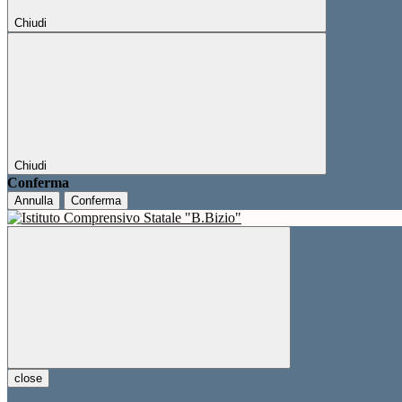
Chiudi
Chiudi
Conferma
Annulla
Conferma
close