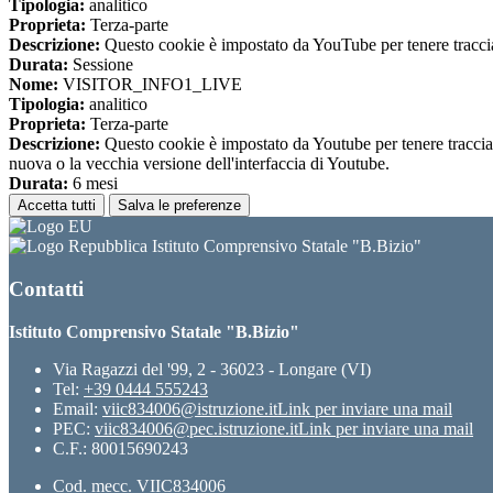
Tipologia:
analitico
Proprieta:
Terza-parte
Descrizione:
Questo cookie è impostato da YouTube per tenere traccia 
Durata:
Sessione
Nome:
VISITOR_INFO1_LIVE
Tipologia:
analitico
Proprieta:
Terza-parte
Descrizione:
Questo cookie è impostato da Youtube per tenere traccia de
nuova o la vecchia versione dell'interfaccia di Youtube.
Durata:
6 mesi
Accetta tutti
Salva le preferenze
Istituto Comprensivo Statale "B.Bizio"
Contatti
Istituto Comprensivo Statale "B.Bizio"
Via Ragazzi del '99, 2 - 36023 - Longare (VI)
Tel:
+39 0444 555243
Email:
viic834006@istruzione.it
Link per inviare una mail
PEC:
viic834006@pec.istruzione.it
Link per inviare una mail
C.F.: 80015690243
Cod. mecc. VIIC834006