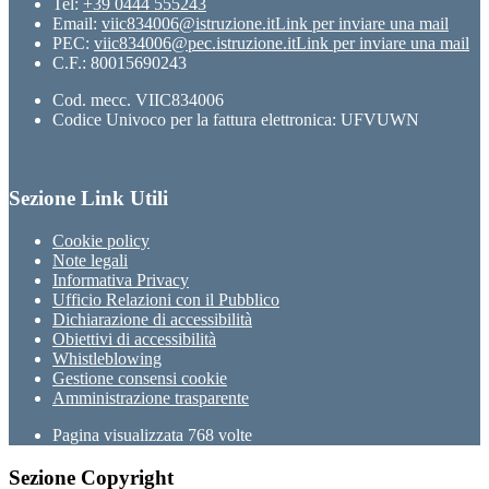
Tel:
+39 0444 555243
Email:
viic834006@istruzione.it
Link per inviare una mail
PEC:
viic834006@pec.istruzione.it
Link per inviare una mail
C.F.: 80015690243
Cod. mecc. VIIC834006
Codice Univoco per la fattura elettronica: UFVUWN
Sezione Link Utili
Cookie policy
Note legali
Informativa Privacy
Ufficio Relazioni con il Pubblico
Dichiarazione di accessibilità
Obiettivi di accessibilità
Whistleblowing
Gestione consensi cookie
Amministrazione trasparente
Pagina visualizzata
768
volte
Sezione Copyright