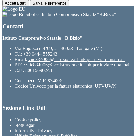
Accetta tutti
Salva le preferenze
Istituto Comprensivo Statale "B.Bizio"
Contatti
Istituto Comprensivo Statale "B.Bizio"
Via Ragazzi del '99, 2 - 36023 - Longare (VI)
Tel:
+39 0444 555243
Email:
viic834006@istruzione.it
Link per inviare una mail
PEC:
viic834006@pec.istruzione.it
Link per inviare una mail
C.F.: 80015690243
Cod. mecc. VIIC834006
Codice Univoco per la fattura elettronica: UFVUWN
Sezione Link Utili
Cookie policy
Note legali
Informativa Privacy