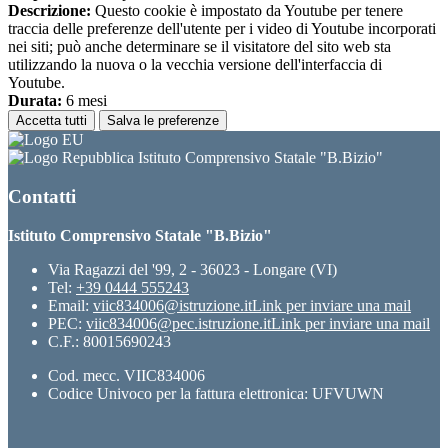
Descrizione:
Questo cookie è impostato da Youtube per tenere
traccia delle preferenze dell'utente per i video di Youtube incorporati
nei siti; può anche determinare se il visitatore del sito web sta
utilizzando la nuova o la vecchia versione dell'interfaccia di
Youtube.
Durata:
6 mesi
Accetta tutti
Salva le preferenze
Istituto Comprensivo Statale "B.Bizio"
Contatti
Istituto Comprensivo Statale "B.Bizio"
Via Ragazzi del '99, 2 - 36023 - Longare (VI)
Tel:
+39 0444 555243
Email:
viic834006@istruzione.it
Link per inviare una mail
PEC:
viic834006@pec.istruzione.it
Link per inviare una mail
C.F.: 80015690243
Cod. mecc. VIIC834006
Codice Univoco per la fattura elettronica: UFVUWN