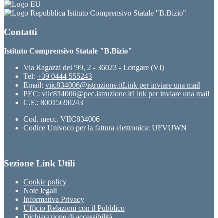
Istituto Comprensivo Statale "B.Bizio"
Contatti
Istituto Comprensivo Statale "B.Bizio"
Via Ragazzi del '99, 2 - 36023 - Longare (VI)
Tel:
+39 0444 555243
Email:
viic834006@istruzione.it
Link per inviare una mail
PEC:
viic834006@pec.istruzione.it
Link per inviare una mail
C.F.: 80015690243
Cod. mecc. VIIC834006
Codice Univoco per la fattura elettronica: UFVUWN
Sezione Link Utili
Cookie policy
Note legali
Informativa Privacy
Ufficio Relazioni con il Pubblico
Dichiarazione di accessibilità