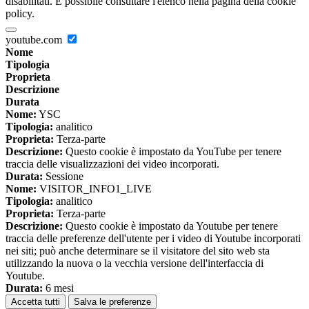
disabilitati. È possibile consultare l'elenco nella pagina della cookie
policy.
youtube.com
Nome
Tipologia
Proprieta
Descrizione
Durata
Nome:
YSC
Tipologia:
analitico
Proprieta:
Terza-parte
Descrizione:
Questo cookie è impostato da YouTube per tenere
traccia delle visualizzazioni dei video incorporati.
Durata:
Sessione
Nome:
VISITOR_INFO1_LIVE
Tipologia:
analitico
Proprieta:
Terza-parte
Descrizione:
Questo cookie è impostato da Youtube per tenere
traccia delle preferenze dell'utente per i video di Youtube incorporati
nei siti; può anche determinare se il visitatore del sito web sta
utilizzando la nuova o la vecchia versione dell'interfaccia di
Youtube.
Durata:
6 mesi
Accetta tutti
Salva le preferenze