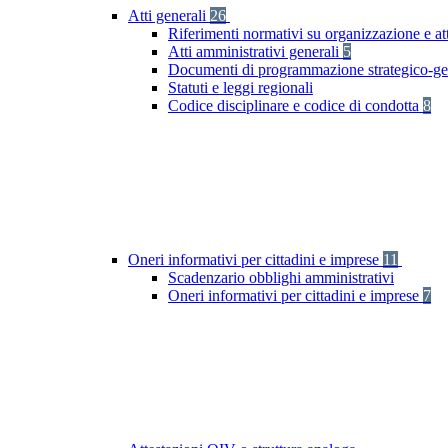
Atti generali
26
Riferimenti normativi su organizzazione e att
Atti amministrativi generali
5
Documenti di programmazione strategico-ge
Statuti e leggi regionali
Codice disciplinare e codice di condotta
8
Oneri informativi per cittadini e imprese
11
Scadenzario obblighi amministrativi
Oneri informativi per cittadini e imprese
7