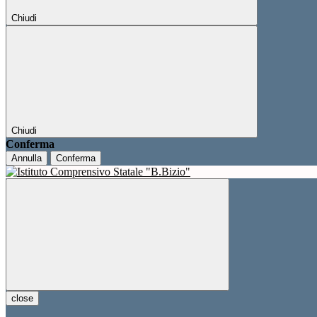
Chiudi
Chiudi
Conferma
Annulla
Conferma
close