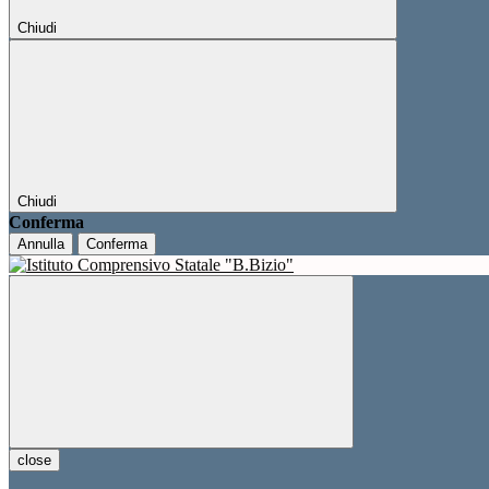
Chiudi
Chiudi
Conferma
Annulla
Conferma
close