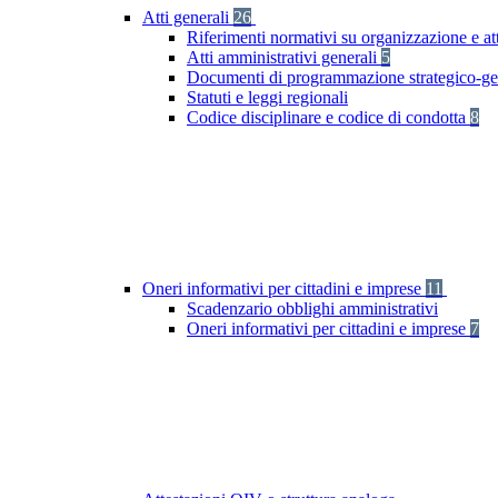
Atti generali
26
Riferimenti normativi su organizzazione e att
Atti amministrativi generali
5
Documenti di programmazione strategico-ge
Statuti e leggi regionali
Codice disciplinare e codice di condotta
8
Oneri informativi per cittadini e imprese
11
Scadenzario obblighi amministrativi
Oneri informativi per cittadini e imprese
7