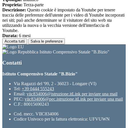
Proprieta:
Terza-parte
Descrizione:
Questo cookie è impostato da Youtube per tenere
traccia delle preferenze dell'utente per i video di Youtube incorporati
nei siti; può anche determinare se il visitatore del sito web sta
utilizzando la nuova o la vecchia versione dell'interfaccia di
Youtube.
Durata:
6 mesi
Accetta tutti
Salva le preferenze
Istituto Comprensivo Statale "B.Bizio"
Contatti
Istituto Comprensivo Statale "B.Bizio"
Via Ragazzi del '99, 2 - 36023 - Longare (VI)
Tel:
+39 0444 555243
Email:
viic834006@istruzione.it
Link per inviare una mail
PEC:
viic834006@pec.istruzione.it
Link per inviare una mail
C.F.: 80015690243
Cod. mecc. VIIC834006
Codice Univoco per la fattura elettronica: UFVUWN