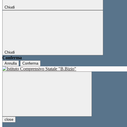
Chiudi
Chiudi
Conferma
Annulla
Conferma
close