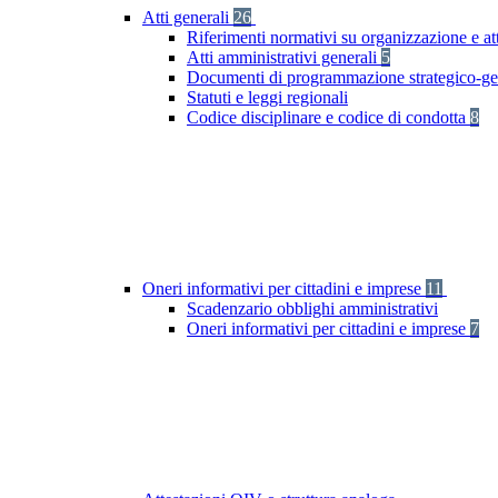
Atti generali
26
Riferimenti normativi su organizzazione e att
Atti amministrativi generali
5
Documenti di programmazione strategico-ge
Statuti e leggi regionali
Codice disciplinare e codice di condotta
8
Oneri informativi per cittadini e imprese
11
Scadenzario obblighi amministrativi
Oneri informativi per cittadini e imprese
7