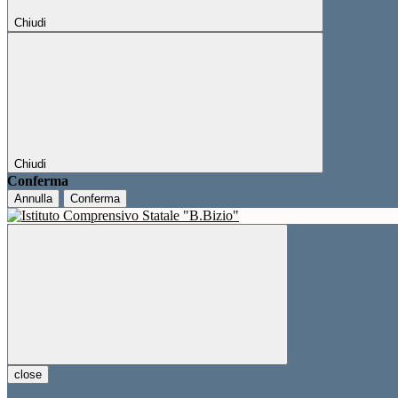
Chiudi
Chiudi
Conferma
Annulla
Conferma
close