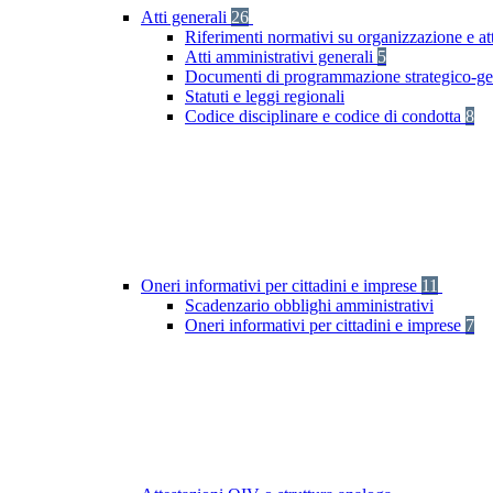
Atti generali
26
Riferimenti normativi su organizzazione e att
Atti amministrativi generali
5
Documenti di programmazione strategico-ge
Statuti e leggi regionali
Codice disciplinare e codice di condotta
8
Oneri informativi per cittadini e imprese
11
Scadenzario obblighi amministrativi
Oneri informativi per cittadini e imprese
7