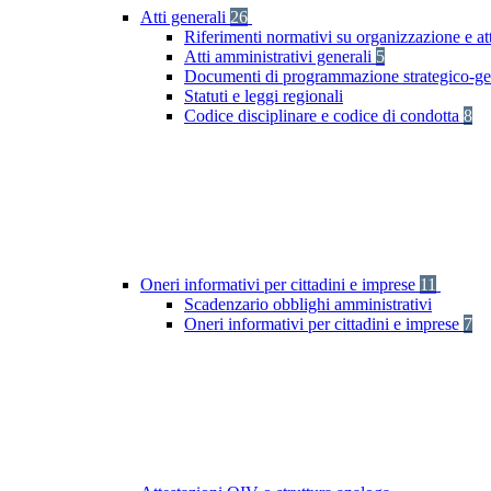
Atti generali
26
Riferimenti normativi su organizzazione e att
Atti amministrativi generali
5
Documenti di programmazione strategico-ge
Statuti e leggi regionali
Codice disciplinare e codice di condotta
8
Oneri informativi per cittadini e imprese
11
Scadenzario obblighi amministrativi
Oneri informativi per cittadini e imprese
7