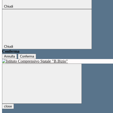
Chiudi
Chiudi
Conferma
Annulla
Conferma
close