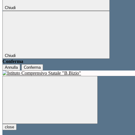
Chiudi
Chiudi
Conferma
Annulla
Conferma
close