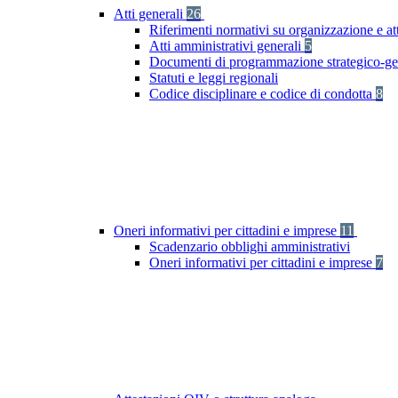
Atti generali
26
Riferimenti normativi su organizzazione e att
Atti amministrativi generali
5
Documenti di programmazione strategico-ge
Statuti e leggi regionali
Codice disciplinare e codice di condotta
8
Oneri informativi per cittadini e imprese
11
Scadenzario obblighi amministrativi
Oneri informativi per cittadini e imprese
7